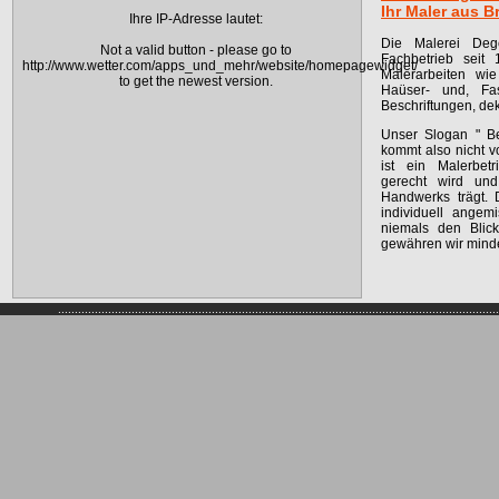
Ihr Maler aus 
Ihre IP-Adresse lautet:
Die Malerei Dege
Not a valid button - please go to
Fachbetrieb seit 
http://www.wetter.com/apps_und_mehr/website/homepagewidget/
Malerarbeiten wi
to get the newest version.
Haüser- und, Fass
Beschriftungen, de
Unser Slogan " B
kommt also nicht v
ist ein Malerbet
gerecht wird und
Handwerks trägt. 
individuell angem
niemals den Blick
gewähren wir minde
................................................................................................................................